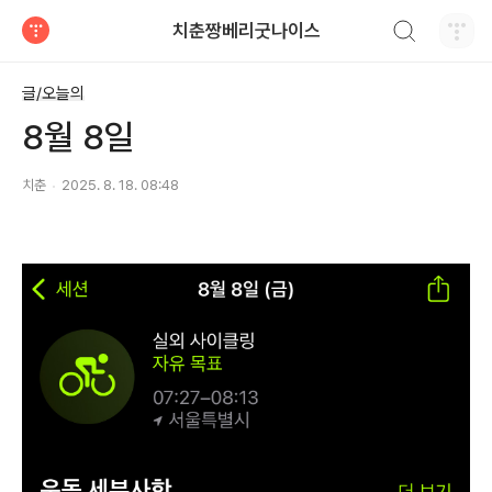
검색하기
치춘짱베리굿나이스
티스토리
글/오늘의
8월 8일
치춘
2025. 8. 18. 08:48