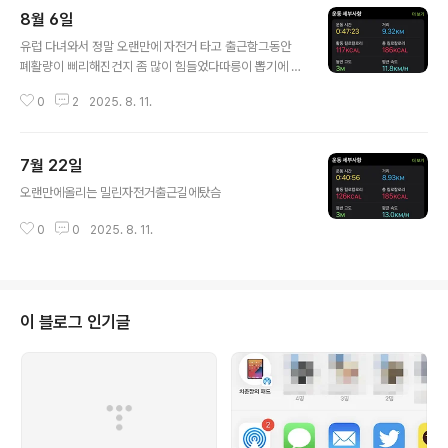
8월 6일
글 내용
유럽 다녀와서 정말 오랜만에 자전거 타고 출근함그동안
폐활량이 삐리해진건지 좀 많이 힘들었다따릉이 뽑기에 실
패해서 좀 무거운 녀석이 걸린것 같기도 하고
0
2
2025. 8. 11.
7월 22일
글 내용
오랜만에올리는 밀린자전거출근길에탔슴
0
0
2025. 8. 11.
이 블로그 인기글