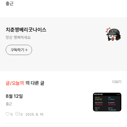
출근
로그 정보
치춘짱베리굿나이스
항상 행복하세요
구독하기
더보기
글/오늘의
의 다른 글
8월 12일
글 내용
출근
0
0
2025. 8. 19.