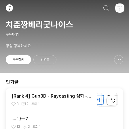
검색하기
티스토리
치춘짱베리굿나이스
구독자
11
항상 행복하세요
구독하기
방명록
신고하기 레이어
열기
인기글
[Rank 4] Cub3D - Raycasting 심화 -
텍스쳐 입히기
3
2
조회
1
.... ' /ㅡ7
13
2
조회
1