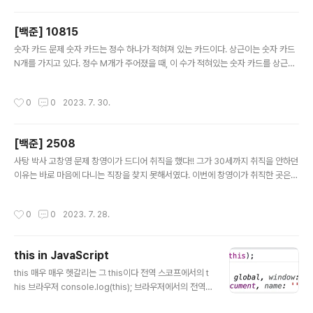
이 이유는 fill() 메서드가 참조만 복사해서 배열을 채우므
로, 깊은 복사가 되지 않는 탓이다 new Array() 가 fill 에
[백준] 10815
서 단 한 번만 호출되고, 그 참조로 5개 원소가 채워지는 것
글 내용
숫자 카드 문제 숫자 카드는 정수 하나가 적혀져 있는 카드이다. 상근이는 숫자 카드
이다 C언어로 치자면, 2차원 배열의 각 행이 같은 주소값
N개를 가지고 있다. 정수 M개가 주어졌을 때, 이 수가 적혀있는 숫자 카드를 상근이
을 가리킨다고 이해하면 된다 fill 메서드는 원시값으로 배
가 가지고 있는지 아닌지를 구하는 프로그램을 작성하시오. 입력 첫째 줄에 상근이가
열을 채울 때만 이용하도록 하자 해결법 const arr = Arr
가지고 있는 숫자 카드의 개수 N(1 ≤ N ≤ 500,000)이 주어진다. 둘째 줄에는 숫자
ay.from({length: 5}..
작성시간
0
0
2023. 7. 30.
카드에 적혀있는 정수가 주어진다. 숫자 카드에 적혀있는 수는 -10,000,000보다
크거나 같고, 10,000,000보다 작거나 같다. 두 숫자 카드에 같은 수가 적혀있는 경
우는 없다. 셋째 줄에는 M(1 ≤ M ≤ 500,000)이 주어진다. 넷째 줄에는 상근이가
[백준] 2508
가지고 있는 숫자 카드인지 아닌지를 구해야 할 M개의 정수가 주어지며, 이 수는 공
글 내용
백으로 구분되어져..
사탕 박사 고창영 문제 창영이가 드디어 취직을 했다!! 그가 30세까지 취직을 안하던
이유는 바로 마음에 다니는 직장을 찾지 못해서였다. 이번에 창영이가 취직한 곳은
사탕 공장이다. 사탕 공장에 다니면 사탕 처럼 달콤한 직장생활을 할 줄 알았지만, 8
시간동안 사탕 품질을 검사해야 하는 작업은 너무나 지루했다. 사탕의 품질은 다음과
작성시간
0
0
2023. 7. 28.
같이 검사한다. 가장 먼저 사탕으로 가득 찬 박스를 연다. 그 다음 사탕의 개수와 사탕
이 없는 곳의 개수를 센다. 지루함을 견디지 못한 창영이는 결국 품질을 검사하는 프
로그램을 작성하기로 했다. r행 c열 행렬이 주어진다. 이 행렬은 박스를 위에서 바라
this in JavaScript
본 것이다. 행렬에는 다음과 같은 문자만 있다. ".": 빈 곳 "o": 사탕의 먹을 수 있는 부
글 내용
분 "v^": 캔디 껍질 사탕은..
this 매우 매우 헷갈리는 그 this이다 전역 스코프에서의 t
his 브라우저 console.log(this); 브라우저에서의 전역
스코프에서 this는 Window 객체를 가리킨다 Node.js n