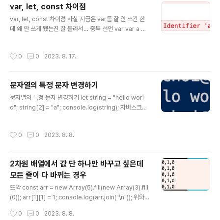
var, let, const 차이점
2, 3]; a = "hello"; a = { name: "abc" } 모든 타입이 할
글 내용
당될 수 있다는 것은, 위처럼 모든 타입의 값들을 할당받을
var, let, const 차이점 사실 지금은 var를 잘 안 쓰긴 한
수 있다는 뜻이다 any는 무엇이든 될 수 있기 때문에! 위처
데 왜 안 쓰게 됐는진 잘 몰라서… 중복 선언 var var a =
럼 어떠한 값을 대입하든 오류가 발생하지 않는다 le..
1; var a = 2; var a = 3; var는 중복 선언이 가능하다 새
로 선언했을 때 초기화한 값이 이전 값을 덮어씌우는 방식
작성시간
0
0
2023. 8. 17.
으로 작동한다 코드가 길어졌을 때 값을 재할당하는 실수
가 발생할 가능성이 높고 값이 어디서 바뀌었는지 파악하
기도 어려워진다는 단점이 있다 var a = 1; var a; // 무시
문자열의 특정 문자 변경하기
됨 초기화 없이 새로 선언만 할 경우 해당 라인은 무시된다
글 내용
let let a = 1; let a = 2; // 오류 let은 중복 선언이 불가능
문자열의 특정 문자 변경하기 let string = "hello worl
하며, 해당 변수가 이미 선언되었다는 오류가 발생한다 co
d"; string[2] = "a"; console.log(string); 자바스크립
nst const a = 1; const a = 2; // 오..
트에서는 문자열의 특정 문자를 인덱스를 통해 변경할 수
없다 인덱스가 문자열의 특정 문자의 포인터를 가리키는 C
작성시간
0
0
2023. 8. 8.
언어 등과 다르게 자바스크립트는 문자의 참조를 가리키지
않기 때문 그럼 어떻게 let string = "hello world"; stri
ng = string.substring(0, 2) + "a" + string.substrin
2차원 배열에서 값 단 하나만 바꾸고 싶은데
g(3); console.log(string); 문자열을 잘라서 다시 이어
모든 줄이 다 바뀌는 경우
붙이는 수고를 해야 한다 쩝 function replaceAt(strin
글 내용
g, index, replace) { return string.substr..
뜨악 const arr = new Array(5).fill(new Array(3).fill
(0)); arr[1][1] = 1; console.log(arr.join("\n")); 위와
같은 코드를 이용하여 2차원 배열을 만들고 한 칸의 값을
작성시간
0
0
2023. 8. 8.
변경해 보았다 모든 줄의 값이 다 변경되는 것을 볼 수 있다