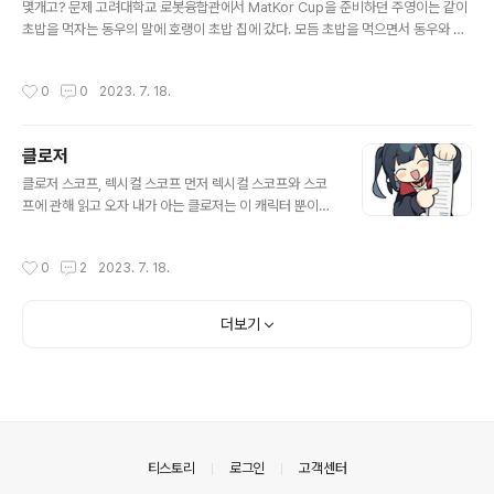
몇개고? 문제 고려대학교 로봇융합관에서 MatKor Cup을 준비하던 주영이는 같이
초밥을 먹자는 동우의 말에 호랭이 초밥 집에 갔다. 모듬 초밥을 먹으면서 동우와 주
영이는 다음과 같은 대화를 하였다. 동우: "몇개고?" 주영: "응?" 동우: "밥알말이다.
몇개고?" 주영: "그건 또 뭔데?" 동우: "삼백 이십개다. 훈련된 초밥 장인이 이 한번
작성시간
0
0
2023. 7. 18.
스시를 쥘 때 보통은 이 밥알이 삼백 이십개라. 점심 식사에는 삼백 이십개가 적당하
다 캐도, 오늘 같은 날이나 술하고 같이 낼 때는 이백 팔십개만 해라, 어이? 배 안부르
구로" 주영: "어디서 또 이상한거 배워왔냐" 동우: "너 혹시 재벌집 막내아들 뭔지 모
클로저
르나?" 주영: "모른다" 대한민국을 뒤흔든 드라마를 모른다는 주영이의 말에 동우는
글 내용
적잖은 충격을 받았다..
클로저 스코프, 렉시컬 스코프 먼저 렉시컬 스코프와 스코
프에 관해 읽고 오자 내가 아는 클로저는 이 캐릭터 뿐이다
자바스크립트에서의 클로저란 무엇일까… 설명 MDN에서
의 설명 A closure is the combination of a function
작성시간
0
2
2023. 7. 18.
bundled together (enclosed) with references to
its surrounding state (the lexical environment).
클로저는 함수와 함수가 선언된 어휘적 환경 (Lexical Sc
더보기
ope) 의 조합이다. MDN에 따르면 그렇단다 이게 무슨 말
일까? 예시 function foo() { const str = "Hello Worl
d!"; function bar() { // 함수 bar의 선언부 console...
의안내
티스토리
로그인
고객센터