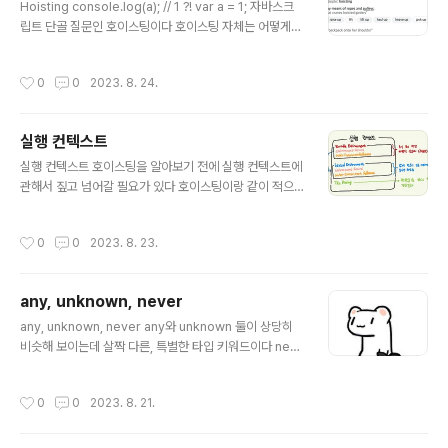
알파벳 소문자와 공백으로 이루어져..
Hoisting console.log(a); // 1 ?! var a = 1; 자바스크
립트 단골 질문인 호이스팅이다 호이스팅 자체는 어떻게든
이해가 가더라도, 그 원리까지 공부하자니 온갖 선행 개념
들이 많아 이 김에 정리해볼까 한다 왜 발생하고 어떻게 발
작성시간
0
0
2023. 8. 24.
생하는지 알아보도록 하자 설명 Hoist라는 영단어는 무언
가를 끌어 올린다는 뜻을 가지고 있다 뜻을 풀었으니 한줄
요약하자면 호이스팅은 변수나 함수의 선언을 맨 위로 끌
실행 컨텍스트
어올린 것처럼 동작하는 현상이다 실제로 변수나 함수 선
글 내용
언이 최상단으로 끌어올려진 것은 아니고, 자바스크립트
실행 컨텍스트 호이스팅을 알아보기 전에 실행 컨텍스트에
엔진의 특성상 끌어올려진 것 처럼 동작하는 것 뿐이라고
관해서 짚고 넘어갈 필요가 있다 호이스팅이랑 같이 적으
한다 발생 이유 https://chichoon.tistory.com/921 실
려다가 실행 컨텍스트 쪽 분량이 너무 방대해지는 바람에
행 컨텍스트에 대해 필독하고 오자 (호이스팅은 실행 ..
호이스팅이랑 분리함… 설명 자바스크립트에서 사용되는
작성시간
0
0
2023. 8. 23.
객체로, (자바스크립트는 진짜 모든 것이 객체 같다…) 실행
할 코드에 제공할 변수, 함수 등의 정보들을 모아놓는 공간
이라고 말할 수 있겠다 쉽게 말하자면 코드의 실행 환경을
any, unknown, never
객체로 저장해둔 것이라고 생각하면 좋다 이 실행 컨텍스
글 내용
트는 콜 스택에 적재되어 함수가 순서대로 실행될 수 있도
any, unknown, never any와 unknown 둘이 상당히
록 한다 콜 스택 (호출 스택) https://blog.chichoon.co
비슷해 보이는데 살짝 다른, 특별한 타입 키워드이다 nev
m/701 자세한 것은 이 포스팅을 참조하자 코드가 실행될
er는 갑자기 생각나서 추가했다 any let a: any = 1; any
때마다 실행 컨텍스트 (프레임) 가 쌓이는 공간이다 말 그
쓰면 애니추천 모든 타입이 할당될 수 있는 타입이다 메타
작성시간
0
0
2023. 8. 21.
대로 스택이라 LIFO..
몽 같은 타입이라고 생각하면 된다… any는 무엇이든 될
수 있다 any를 쓴다는 것은 사실상 “타입 체크를 하지 마
시오” 라고 말하는 것과 같다 특징 let a: any = 1; a = [1,