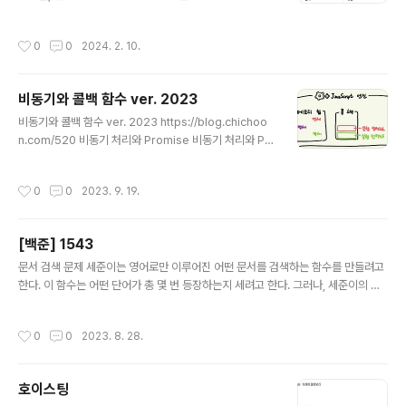
한다. 그런데 아뿔싸, 치훈이는 깜빡하고 졸업고사를 응시
하지 않았다는 사실을 깨달았다! 치훈이의 전공평점을 계
작성시간
0
0
2024. 2. 10.
산해주는 프로그램을 작성해보자. 전공평점은 전공과목별
(학점 × 과목평점)의 합을 학점의 총합으로 나눈 값이다.
인하대학교 컴퓨터공학과의 등급에 따른 과목평점은 다음
비동기와 콜백 함수 ver. 2023
표와 같다. P/F 과목의 경우 등급이 P또는 F로 표시되는데,
글 내용
등급이 P인 과목은 계산에서 제외해야 한다. 과연 치훈이
비동기와 콜백 함수 ver. 2023 https://blog.chichoo
는 무사히 졸업할 수 있을까? 입력 20줄에 걸쳐 치훈이가
n.com/520 비동기 처리와 Promise 비동기 처리와 Pr
수강한 전공과목의 과목명, 학점, 등급이 공백으로 구분되
omise 동기 (Synchronous) 와 비동기 (Asynchrono
어 주어진다. 출력 치훈이의 전공평점을 출력한다. 정답과
us) const [testValue, setTestValue] = useState
작성시간
0
0
2023. 9. 19.
의 절대오차 또는 상대오차가 10^(..
(0); const handleOnClick = () => { setTestValue(t
estValue + 1); setTestValue(testValue + 1); setT
estValue(testValue + 1); setTestValue(t blog.chic
[백준] 1543
hoon.com 비동기와 Promise에 관해서 한번 글을 적은
글 내용
적이 있었는데 이번에는 2023 ver. 느낌으로 좀 더 업그
문서 검색 문제 세준이는 영어로만 이루어진 어떤 문서를 검색하는 함수를 만들려고
레이드해서 적어보려 한다 맨날 공부..
한다. 이 함수는 어떤 단어가 총 몇 번 등장하는지 세려고 한다. 그러나, 세준이의 함
수는 중복되어 세는 것은 빼고 세야 한다. 예를 들어, 문서가 abababa이고, 그리고
찾으려는 단어가 ababa라면, 세준이의 이 함수는 이 단어를 0번부터 찾을 수 있고,
작성시간
0
0
2023. 8. 28.
2번부터도 찾을 수 있다. 그러나 동시에 셀 수는 없다. 세준이는 문서와 검색하려는
단어가 주어졌을 때, 그 단어가 최대 몇 번 중복되지 않게 등장하는지 구하는 프로그
램을 작성하시오. 입력 첫째 줄에 문서가 주어진다. 문서의 길이는 최대 2500이다.
호이스팅
둘째 줄에 검색하고 싶은 단어가 주어진다. 이 길이는 최대 50이다. 문서와 단어는
글 내용