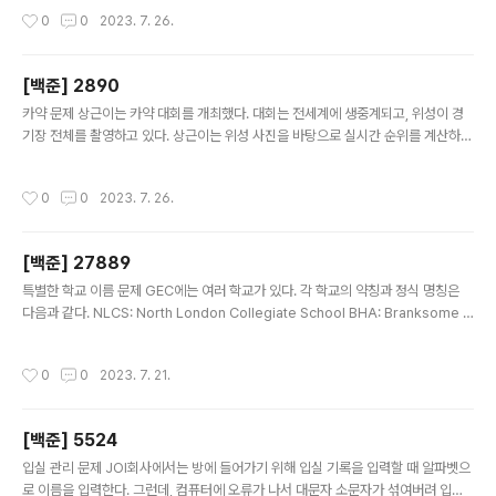
ode.js 환경에서의 this는 현재 module.exports 객체
작성시간
0
0
2023. 7. 26.
를 가리킨다고 한다 브라우저처럼 Global 객체를 가리킬
것 같지만 아니다 const a = 2; // 영향 X module.expo
rts.a = 3; console.log(this); 따라서 해당 객체에 값을
[백준] 2890
넣으려면 module.exports 를 해 주어야 한다 consol
글 내용
e.log(globalThis); globalThis 가 global 객체를 가
카약 문제 상근이는 카약 대회를 개최했다. 대회는 전세계에 생중계되고, 위성이 경
리킨다 함수 호출 시의 this 단순 호출 function foo() { c
기장 전체를 촬영하고 있다. 상근이는 위성 사진을 바탕으로 실시간 순위를 계산하는
onsol..
프로그램을 만들려고 한다. 위성 사진은 R행 C열이다. 모든 줄의 첫 번째 글자는
'S'이고 출발선을 의미한다. 또, 마지막 글자는 'F'이고 이것은 결승선을 의미한다. 대
작성시간
0
0
2023. 7. 26.
회에 참가한 팀은 총 9팀이고, 각 팀은 1부터 9까지 번호가 매겨져 있다. 카약은 항상
열에 대해 연속하는 세 칸을 차지하며, 카약 번호로 표시한다. 마지막으로 물은 '.'로
나타나 있다. 팀의 순위는 결승선으로부터 떨어진 거리로 측정한다. 가까울수록 순위
[백준] 27889
가 높다. 만약, 두 팀이 결승선과 떨어진 거리가 같다면, 같은 등수이다. 입력 첫째 줄
글 내용
에 R과 C가 주어진다. 다음 R..
특별한 학교 이름 문제 GEC에는 여러 학교가 있다. 각 학교의 약칭과 정식 명칭은
다음과 같다. NLCS: North London Collegiate School BHA: Branksome H
all Asia KIS: Korea International School SJA: St. Johnsbury Academy
학교 이름을 좋아하는 규빈이는, 학교 이름을 짧게 부르는 것을 싫어하기 때문에, 각
작성시간
0
0
2023. 7. 21.
학교의 약칭이 주어졌을 때 정식 명칭을 출력하는 프로그램을 만들기로 하였다. 각
학교의 약칭이 주어졌을 때, 정식 명칭을 출력하는 프로그램을 작성하시오. 입력 첫
번째 줄에 학교의 약칭 중 하나가 주어진다. 출력 첫 번째 줄에 입력된 학교의 정식 명
[백준] 5524
칭을 출력한다. 풀이 const school = () => { c..
글 내용
입실 관리 문제 JOI회사에서는 방에 들어가기 위해 입실 기록을 입력할 때 알파벳으
로 이름을 입력한다. 그런데, 컴퓨터에 오류가 나서 대문자 소문자가 섞여버려 입실