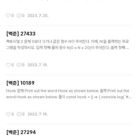
기록이 읽기 힘들어졌다. JOI회사의 입실 기록을 읽기 쉽게 하기 위해서 기록된 이름
을 모두 소문자로 변환하는 프로그램을 작성하라. 단, 입실 기록에는 같은 이름의 사
작성시간
0
0
2023. 7. 20.
람이 생기기도 한다. 입력 첫째 줄에는 정수 N(1 ≤ N ≤ 100)이 주어진다. 둘째 줄부
터는 1글자 이상 20문자 이하의 영어 대문자, 소문자로만 이루어지는 문자열 Si가
주어진다. 출력 i번째 줄에, i번째 입실자의 이름을 소문자로 출력한다. 풀이 const
[백준] 27433
manage = () => { const [n, ...arr] = require("fs") .readFileSync..
글 내용
팩토리얼 2 문제 0보다 크거나 같은 정수 N이 주어진다. 이때, N!을 출력하는 프로
그램을 작성하시오. 입력 첫째 줄에 정수 N(0 ≤ N ≤ 20)이 주어진다. 출력 첫째 줄
에 N!을 출력한다. 풀이 const factorial = () => { const n = Number(require
("fs").readFileSync("/dev/stdin").toString().trim()); let mul = 1; for (let i
작성시간
0
0
2023. 7. 19.
= 1; i
[백준] 10189
글 내용
Hook 문제 Print out the word Hook as shown below. 출력 Print out the
word Hook as shown below. 풀이 const hook = () => { console.log(`# #
#### #### # # #### # # # # # # #### # # # # # # # # #### #### # #
`); }; hook();
작성시간
0
0
2023. 7. 19.
[백준] 27294
글 내용