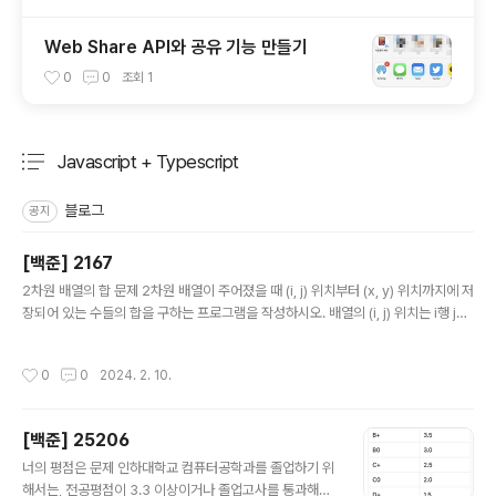
Web Share API와 공유 기능 만들기
0
0
조회
1
Javascript + Typescript
분류 전체보기
주요 글 목록
블로그
공지
[백준] 2167
글 내용
2차원 배열의 합 문제 2차원 배열이 주어졌을 때 (i, j) 위치부터 (x, y) 위치까지에 저
장되어 있는 수들의 합을 구하는 프로그램을 작성하시오. 배열의 (i, j) 위치는 i행 j열
을 나타낸다. 입력 첫째 줄에 배열의 크기 N, M(1 ≤ N, M ≤ 300)이 주어진다. 다음
N개의 줄에는 M개의 정수로 배열이 주어진다. 배열에 포함되어 있는 수는 절댓값이
작성시간
0
0
2024. 2. 10.
10,000보다 작거나 같은 정수이다. 그 다음 줄에는 합을 구할 부분의 개수 K(1 ≤ K
≤ 10,000)가 주어진다. 다음 K개의 줄에는 네 개의 정수로 i, j, x, y가 주어진다(1 ≤
i ≤ x ≤ N, 1 ≤ j ≤ y ≤ M). 출력 K개의 줄에 순서대로 배열의 합을 출력한다. 배열의
[백준] 25206
합은 (2^31)-1보다 작거나 같다. 풀..
글 내용
너의 평점은 문제 인하대학교 컴퓨터공학과를 졸업하기 위
해서는, 전공평점이 3.3 이상이거나 졸업고사를 통과해야